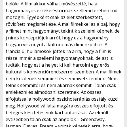
belőle. A film akkor válhat művészetté, ha a
hagyományos érzékelésformák szellemi terében tud
mozogni. Egyébként csak az élet szerkesztett,
rövidített megismétlése. A mai filmekkel az a baj, hogy
a filmet mint hagyományt tekintik szellemi képnek, de
j nincs koncepciójuk arról, hogy ez a hagyomány
hogyan viszonyul a kultúra más dimenzióihoz. A
francia új hullámosok jöttek rá arra, hogy a film is
része immár a szellemi hagyományoknak, de azt is
tudták, hogy ezt a helyet ki kell harcolni egy erős
kulturális konvenciórendszerrel szemben. A mai filmek
nem küzdenek semmiért és semmivel szemben. Nem
félnek semmitől és nem akarnak semmit. Talán csak
emlékezni és álmodozni szeretnek. Az összes
elfojtással a hollywoodi pszichoterápiás osztály küzd
meg. Hollywood vállalta magára összes elfojtott és
beteges késztetéseink karbantartását. Az elmúlt
évtizedben talán csak az angolok – Greenaway,
Jarman, Davies, Frears – voltak képesek arra, hogy