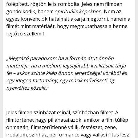
fölépített, rögtön le is rombolta. Jeles nem filmben
gondolkodik, hanem
spirituális képekben.
Nem az
egyes konvenciók hatalmát akarja megtörni, hanem a
filmét mint matériáét, hogy megmutathassa a benne
rejtőző szellemit.
„Megrázó paradoxon: ha a formán átüt önnön
matériája, ha a médium legsajátabb kvalitásait tárja
fel – akkor szinte kilép önnön lehetőségei köréből és
egy idegen tartomány, egy másik művészeti ág
nyelvéhez közelít.”
Jeles filmen színházat csinál, színházban filmet. A
filmtörténet nagy pillanatai azok, amikor a film túllép
önmagán, filmszerűtlenné válik, festészet, zene,
irodalom, színház, performance vagy vallási rítus lesz