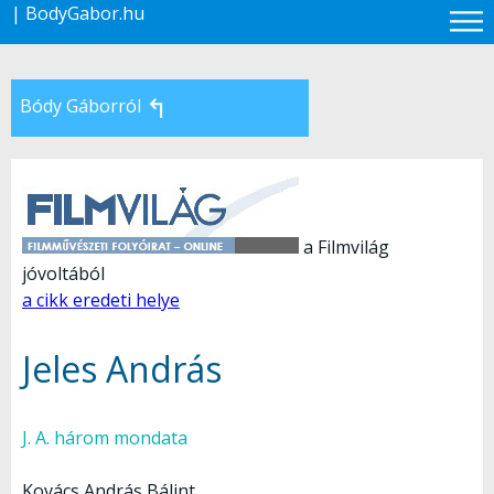
| BodyGabor.hu
↰
Bódy Gáborról
a Filmvilág
jóvoltából
a cikk eredeti helye
Jeles András
J. A. három mondata
Kovács András Bálint