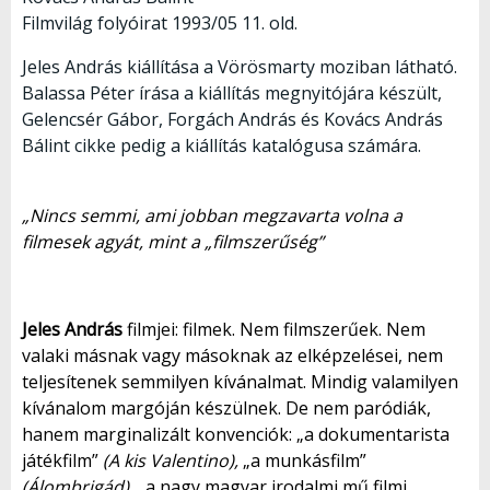
Filmvilág folyóirat 1993/05 11. old.
Jeles András kiállítása a Vörösmarty moziban látható.
Balassa Péter írása a kiállítás megnyitójára készült,
Gelencsér Gábor, Forgách András és Kovács András
Bálint cikke pedig a kiállítás katalógusa számára.
„Nincs semmi, ami jobban megzavarta volna a
filmesek agyát, mint a „filmszerűség”
Jeles András
filmjei: filmek. Nem filmszerűek. Nem
valaki másnak vagy másoknak az elképzelései, nem
teljesítenek semmilyen kívánalmat. Mindig valamilyen
kívánalom margóján készülnek. De nem paródiák,
hanem marginalizált konvenciók: „a dokumentarista
játékfilm”
(A kis Valentino),
„a munkásfilm”
(Álombrigád),
„a nagy magyar irodalmi mű filmi