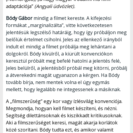
adaptációja”
(Angyali üdvözlet).
Bódy Gábor
mindig a filmet kereste. A kifejezési
formákat „marginalizálta”, vitte következetesen
jelentésük legszélső határáig, hogy így próbáljon meg
belőlük értelmet csiholni. Jeles az ellenkező irányból
indult el: mindig a filmet próbálja meg lehántani a
dolgokról. Bódy kívülről, a kiürült konvenciókon
keresztül próbált meg befelé hatolni a jelentés felé,
Jeles belülről, a jelentésből próbál meg kitörni, próbálj
a átverekedni magát ugyanazon a kérgen. Ha Bódy
tovább bírja, nem mentek volna el úgy egymás
mellett, hogy legalább ne integessenek a másiknak.
A „filmszerűség” egy kor vagy ízlésvilág konvenciója.
Megmondja, hogyan kell filmet készíteni, és nézni.
Segítség dilettánsoknak és kiszikkadt kritikusoknak.
Aki a filmszerűséget keresi, magát akarja korlátok
közé szorítani. Bódy tudta ezt, és amikor valamit