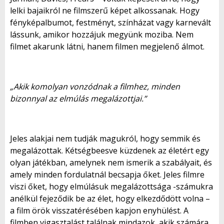
lelki bajaikról ne filmszerű képet alkossanak. Hogy
fényképalbumot, festményt, színházat vagy karnevált
lássunk, amikor hozzájuk megyünk moziba. Nem
filmet akarunk látni, hanem filmen megjelenő álmot.
„Akik komolyan vonzódnak a filmhez, minden
bizonnyal az elmúlás megalázottjai.”
Jeles alakjai nem tudják magukról, hogy semmik és
megalázottak. Kétségbeesve küzdenek az életért egy
olyan játékban, amelynek nem ismerik a szabályait, és
amely minden fordulatnál becsapja őket. Jeles filmre
viszi őket, hogy elmúlásuk megalázottsága -számukra
anélkül fejeződik be az élet, hogy elkezdődött volna –
a film örök visszatérésében kapjon enyhülést. A
filmben vigasztalást találnak mindazok, akik számára