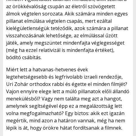
az örökkévalóság csupán az életről szövögetett
álmok végtelen sorozata. Akik számára minden egyes
pillanat elmúlása végtelen csapás, mert ezáltal
kielégületlenségük tetéződik, azok számára a pillanat
visszahozásának lehetősége, az elmúlással űzött
játék, amely megszüntet mindenfajta véglegességet
(még ha ezzel relativizál is mindenfajta értéket),
bódító csábítás.
Miért lett a hatvanas-hetvenes évek
legtehetségesebb és legfrivolabb izraeli rendezője,
Uri Zohár orthodox rabbi és égette el minden filmjét?
Vajon ennyire elege lett a múló pillanatok előli állandó
menekülésből? Vagy nem találta meg azt a hangot,
amelynek segítségével épp ez a megalázottság lett
volna megfogalmazható? Egy biztos: akik ezt igazán
megértik, mind azon a határon vannak, még ha nem
lépik is át, hogy örökre hátat fordítsanak a filmnek.