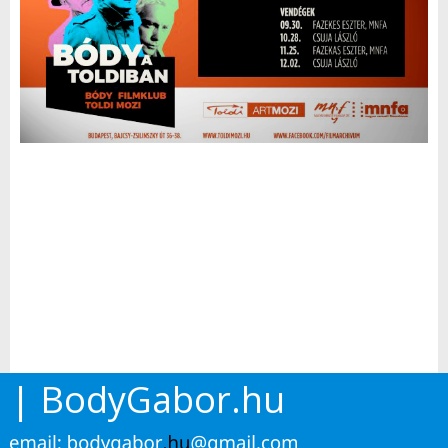
| BodyGabor.hu