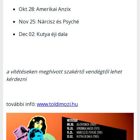
Okt 28: Amerikai Anzix
Nov 25: Nárcisz és Psyché
Dec 02: Kutya éji dala
a vítétéseken meghívott szakértő vendégtől lehet
kérdezni
további infó:
www.toldimozi.hu