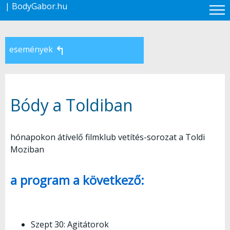
| BodyGabor.hu
↰
események
Bódy a Toldiban
hónapokon átívelő filmklub vetítés-sorozat a Toldi
Moziban
a program a következő:
Szept 30: Agitátorok