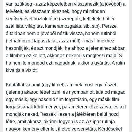
van szükség - azaz képzeletben visszanézik (a jövőből) a
felvételt, és visszaemlékeznek, hogy mi minden
segítségével hozták létre (szereplők, kellékek, háttér,
szállítás, világítás, kameramozgatás, stb, stb). Persze
általában nem a jövőből nézik vissza, hanem rutinból
(felhalmozott tapasztalat, azaz múlt) - más filmekhez
hasonlítják, és azt mondják, ha ahhoz a jelenethez abban
a filmben ez kellett, akkor az nekem is megteszi majd. S
ha nem te mondod ezt magadnak, akkor a gyártás. A rutin
kiváltja a víziót.
Kitaláltál valamit (egy filmet), aminek most egy részét
(jelenet) akarod létrehozni, és nyomban ott találod magad
egy másik, egy hasonló film forgatásán, egy másik film
forgatásának körülményei, paraméterei közé zárva, és azt
mondják neked, "tessék", ezen a játéktéren belül hozd
létre, amit akarsz, akármi legyen is az. Az ipar rutinja
nagyon kemény ellenfél, illetve versenytárs. Kérdéseket