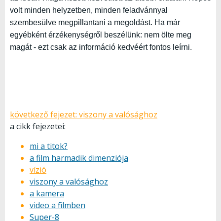
volt minden helyzetben, minden feladvánnyal
szembesülve megpillantani a megoldást. Ha már
egyébként érzékenységről beszélünk: nem ölte meg
magát - ezt csak az információ kedvéért fontos leírni.
következő fejezet:
viszony a valósághoz
a cikk fejezetei:
mi a titok?
a film harmadik dimenziója
vízió
viszony a valósághoz
a kamera
video a filmben
Super-8