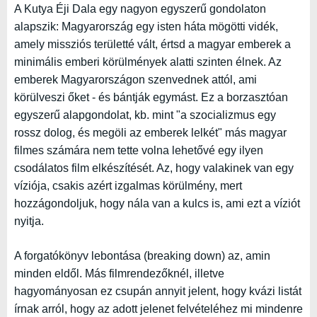
A Kutya Éji Dala egy nagyon egyszerű gondolaton
alapszik: Magyarország egy isten háta mögötti vidék,
amely missziós területté vált, értsd a magyar emberek a
minimális emberi körülmények alatti szinten élnek. Az
emberek Magyarországon szenvednek attól, ami
körülveszi őket - és bántják egymást. Ez a borzasztóan
egyszerű alapgondolat, kb. mint "a szocializmus egy
rossz dolog, és megöli az emberek lelkét" más magyar
filmes számára nem tette volna lehetővé egy ilyen
csodálatos film elkészítését. Az, hogy valakinek van egy
víziója, csakis azért izgalmas körülmény, mert
hozzágondoljuk, hogy nála van a kulcs is, ami ezt a víziót
nyitja.
A forgatókönyv lebontása (breaking down) az, amin
minden eldől. Más filmrendezőknél, illetve
hagyományosan ez csupán annyit jelent, hogy kvázi listát
írnak arról, hogy az adott jelenet felvételéhez mi mindenre