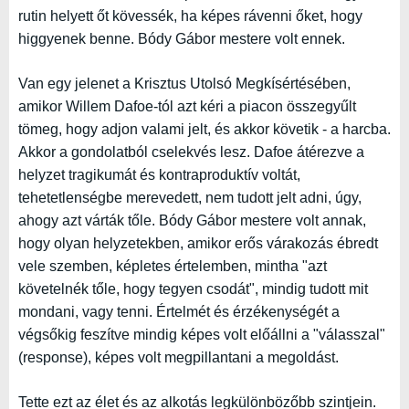
rutin helyett őt kövessék, ha képes rávenni őket, hogy
higgyenek benne. Bódy Gábor mestere volt ennek.
Van egy jelenet a Krisztus Utolsó Megkísértésében,
amikor Willem Dafoe-tól azt kéri a piacon összegyűlt
tömeg, hogy adjon valami jelt, és akkor követik - a harcba.
Akkor a gondolatból cselekvés lesz. Dafoe átérezve a
helyzet tragikumát és kontraproduktív voltát,
tehetetlenségbe merevedett, nem tudott jelt adni, úgy,
ahogy azt várták tőle. Bódy Gábor mestere volt annak,
hogy olyan helyzetekben, amikor erős várakozás ébredt
vele szemben, képletes értelemben, mintha "azt
követelnék tőle, hogy tegyen csodát", mindig tudott mit
mondani, vagy tenni. Értelmét és érzékenységét a
végsőkig feszítve mindig képes volt előállni a "válasszal"
(response), képes volt megpillantani a megoldást.
Tette ezt az élet és az alkotás legkülönbözőbb szintjein.