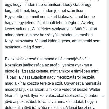
úgy, hogy minden nap számítson, Bódy Gábor úgy
forgatott filmet, hogy minden jelenet számítson.
Egyszerűen semmit nem akart kiaknázatlanul benne
hagyni egy jelenet által kínált lehetőségben. Az elég
kevés volt neki. A tökéletes szokványos. Áttörést akart
mindenben, amihez hozzányúlt, minden jelenetben.
Kinyilatkoztatást. Valami különlegeset, amire senki sem
számított - még ő sem.
Ez az aktív kereső üzemmód az életmódjává vált.
Kozmikus játékossága az arcán ilyenkor gyakran a
blöffölés látszatát keltette, mint amikor e filmjében mint
"álpap" a visszautasított nagy megbízatásról beszélt,
majd a kínai kosztra terelte a szót. Ugyanezt a hamiskás
mosolyt látjuk az arcán, amikor a videóról beszél Walter
Gramming-vel. Ilyenkor válaszokat oszt szét a jelenben, a
jövő aspektusából, felvállalva annak feladatát, hogy a
dolgokat a jövő irányába mozdítsa. A kínai koszt és a