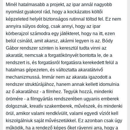
Minél hatalmasabb a projekt, az ipar annál nagyobb
nyomást gyakorol rád, hogy a kockázatos költői
képzeleted helyét biztonságos rutinnal töltsd fel. Ez nem
annyira súlyos dolog, csak annyi, hogy az ipar
körberajzol számodra egy játékteret, hogy na itt, ezen
belül csináld, amit akarsz, akármi legyen is az. Bódy
Gábor rendszer szinten is keresztül tudta vinni az
akaratát, nemcsak a forgatókönyvét bontotta le, de a
rendszert is, és forgatásról forgatásra kerekedett felül a
hatalmas gépezeten, és változtatta akaratátvivő
mechanizmussá. Immár nem az akarata igazodott a
rendszer struktúrájához, hanem annak kellett idomulnia
az ő akaratához - a filmhez. Tegyük hozzá, mindenki
örömére - a filmgyártás rendszerében ugyanis emberek
dolgoznak, kreatív szakemberek, művészek, és mindenki
örül, amikor valami rendkívülit, valami egyedi víziót kell
kiszolgálniuk saját művészetükkel. Ez azonban csak úgy
működik, ha a rendező képes őket rávenni arra, hogy a