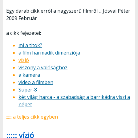
Egy darab cikk erről a nagyszerű filmről ... Jósvai Péter
2009 Február
a cikk fejezetei:
mi a titok?
a film harmadik dimenziója
vízió
viszony a valósághoz
a kamera
video a filmben
Super-8
két világ harca - a szabadság a barrikádra viszi a
népet
::::::
a teljes cikk egyben
::::: vízió