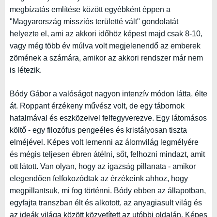
megbízatás említése között egyébként éppen a
"Magyarország missziós területté vált" gondolatát
helyezte el, ami az akkori időhöz képest majd csak 8-10,
vagy még több év múlva volt megjelenendő az emberek
zömének a számára, amikor az akkori rendszer már nem
is létezik.
Bódy Gábor a valóságot nagyon intenzív módon látta, élte
át. Roppant érzékeny művész volt, de egy tábornok
hatalmával és eszközeivel felfegyverezve. Egy látomásos
költő - egy filozófus pengeéles és kristályosan tiszta
elméjével. Képes volt lemenni az álomvilág legmélyére
és mégis teljesen ébren átélni, sőt, felhozni mindazt, amit
ott látott. Van olyan, hogy az igazság pillanata - amikor
elegendően felfokozódtak az érzékeink ahhoz, hogy
megpillantsuk, mi fog történni. Bódy ebben az állapotban,
egyfajta transzban élt és alkotott, az anyagiasult világ és
az ideák világa között közvetített az utóbbi oldalán. Képes