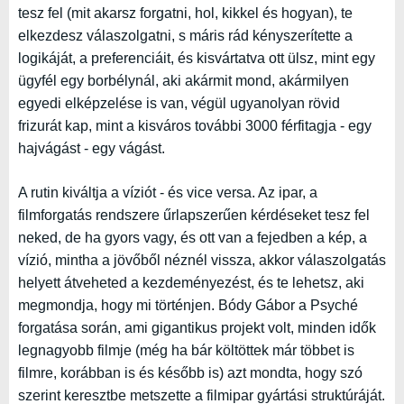
tesz fel (mit akarsz forgatni, hol, kikkel és hogyan), te
elkezdesz válaszolgatni, s máris rád kényszerítette a
logikáját, a preferenciáit, és kisvártatva ott ülsz, mint egy
ügyfél egy borbélynál, aki akármit mond, akármilyen
egyedi elképzelése is van, végül ugyanolyan rövid
frizurát kap, mint a kisváros további 3000 férfitagja - egy
hajvágást - egy vágást.
A rutin kiváltja a víziót - és vice versa. Az ipar, a
filmforgatás rendszere űrlapszerűen kérdéseket tesz fel
neked, de ha gyors vagy, és ott van a fejedben a kép, a
vízió, mintha a jövőből néznél vissza, akkor válaszolgatás
helyett átveheted a kezdeményezést, és te lehetsz, aki
megmondja, hogy mi történjen. Bódy Gábor a Psyché
forgatása során, ami gigantikus projekt volt, minden idők
legnagyobb filmje (még ha bár költöttek már többet is
filmre, korábban is és később is) azt mondta, hogy szó
szerint keresztbe metszette a filmipar gyártási struktúráját.