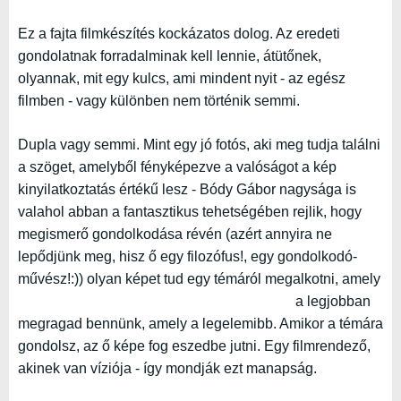
Ez a fajta filmkészítés kockázatos dolog. Az eredeti
gondolatnak forradalminak kell lennie, átütőnek,
olyannak, mit egy kulcs, ami mindent nyit - az egész
filmben - vagy különben nem történik semmi.
Dupla vagy semmi. Mint egy jó fotós, aki meg tudja találni
a szöget, amelyből fényképezve a valóságot a kép
kinyilatkoztatás értékű lesz - Bódy Gábor nagysága is
valahol abban a fantasztikus tehetségében rejlik, hogy
megismerő gondolkodása révén (azért annyira ne
lepődjünk meg, hisz ő egy filozófus!, egy gondolkodó-
művész!:)) olyan képet tud egy témáról megalkotni,
amely
a legjobban
megragad bennünk, amely a legelemibb. Amikor a témára
gondolsz, az ő képe fog eszedbe jutni. Egy filmrendező,
akinek van víziója - így mondják ezt manapság.