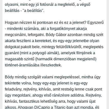
olyasmi, mint egy jó fotósnál a megfelelő, a végső
beállítás - "a beállítás".
Hogyan nézzen ki pontosan ez és ez a jelenet? Egyszerű
- mindenki számára, aki a forgatókönyvet akarja
megcsinálni, leforgatni. Bódy Gábor azonban mindig szét
akarta feszíteni a kereteket, és egy-egy jelenetbe olyan
dolgokat pakolt bele, mintegy felülről/kívülről, meglepetés
gyanánt (mint a potyogó almák), amelyek filmjének a
magasabb szintű (harmadik dimenzióban megjelenő)
történet-áramlásába illeszkedtek.
Bódy mindig szolgált valami meglepetéssel, mintha úgy
tekintette volna, hogy egy-egy jelenet is egy-egy
feladvány, rejtvény, kihívás, amit restség lenne csak pont
úgy megoldani, ahogy első ránézésre adódna. Rejtvény,
kihívás, fantasztikus lehetőség arra, hogy valami újat
alkoss. Ahogyan DiCaprio a Titanic-ban azt mondja, élj