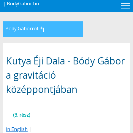
| BodyGabor.hu
↰
Bódy Gáborról
Kutya Éji Dala - Bódy Gábor
a gravitáció
középpontjában
(3. rész)
in English
|