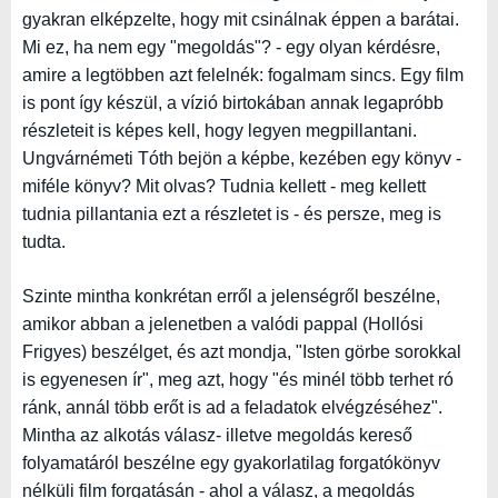
gyakran elképzelte, hogy mit csinálnak éppen a barátai.
Mi ez, ha nem egy "megoldás"? - egy olyan kérdésre,
amire a legtöbben azt felelnék: fogalmam sincs. Egy film
is pont így készül, a vízió birtokában annak legapróbb
részleteit is képes kell, hogy legyen megpillantani.
Ungvárnémeti Tóth bejön a képbe, kezében egy könyv -
miféle könyv? Mit olvas? Tudnia kellett - meg kellett
tudnia pillantania ezt a részletet is - és persze, meg is
tudta.
Szinte mintha konkrétan erről a jelenségről beszélne,
amikor abban a jelenetben a valódi pappal (Hollósi
Frigyes) beszélget, és azt mondja, "Isten görbe sorokkal
is egyenesen ír", meg azt, hogy "és minél több terhet ró
ránk, annál több erőt is ad a feladatok elvégzéséhez".
Mintha az alkotás válasz- illetve megoldás kereső
folyamatáról beszélne egy gyakorlatilag forgatókönyv
nélküli film forgatásán - ahol a válasz, a megoldás